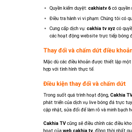
Quyền kiểm duyệt:
cakhiatv 6
có quyền 
Điều tra hành vi vi phạm:
Chúng tôi
có qu
Cung cấp dịch vụ:
cakhia tv xyz
có quyền
các hoạt động website trực tiếp bóng đ
Thay đổi và chấm dứt điều khoản
Mặc dù các điều khoản được thiết lập một c
hợp với tình hình thực tế.
Điều kiện thay đổi và chấm dứt
Trong suốt quá trình hoạt động,
Cakhia T
phát triển của dịch vụ live bóng đá trực t
cập nhật, sửa đổi để làm rõ và minh bạch h
Cakhia TV
cũng sẽ điều chỉnh các điều kho
hoạt của
web cakhia tv
, đồng thời nhất q