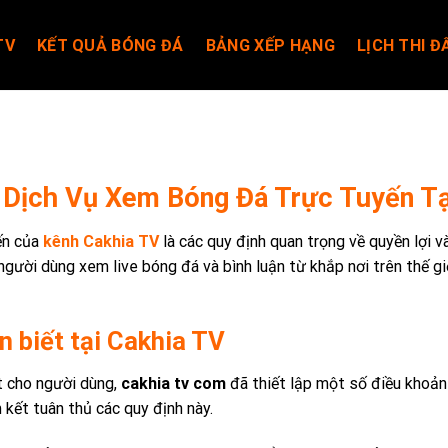
TV
KẾT QUẢ BÓNG ĐÁ
BẢNG XẾP HẠNG
LỊCH THI Đ
 Dịch Vụ Xem Bóng Đá Trực Tuyến Tạ
ến của
kênh Cakhia TV
là các quy định quan trọng về quyền lợi v
người dùng xem live bóng đá và bình luận từ khắp nơi trên thế gi
n biết tại Cakhia TV
t cho người dùng,
cakhia tv com
đã thiết lập một số điều khoản 
kết tuân thủ các quy định này.