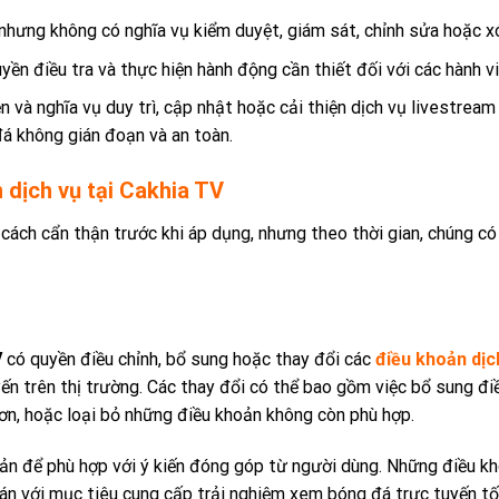
nhưng không có nghĩa vụ kiểm duyệt, giám sát, chỉnh sửa hoặc x
yền điều tra và thực hiện hành động cần thiết đối với các hành v
 và nghĩa vụ duy trì, cập nhật hoặc cải thiện dịch vụ livestre
á không gián đoạn và an toàn.
 dịch vụ tại Cakhia TV
ách cẩn thận trước khi áp dụng, nhưng theo thời gian, chúng có 
V
có quyền điều chỉnh, bổ sung hoặc thay đổi các
điều khoản dịc
uyến trên thị trường. Các thay đổi có thể bao gồm việc bổ sung 
ơn, hoặc loại bỏ những điều khoản không còn phù hợp.
ản để phù hợp với ý kiến đóng góp từ người dùng. Những điều kho
uán với mục tiêu cung cấp trải nghiệm xem bóng đá trực tuyến tố