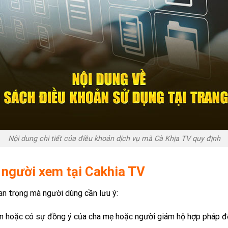
Nội dung chi tiết của điều khoản dịch vụ mà Cà Khịa TV quy định
 người xem tại Cakhia TV
an trọng mà người dùng cần lưu ý:
 lên hoặc có sự đồng ý của cha mẹ hoặc người giám hộ hợp pháp 