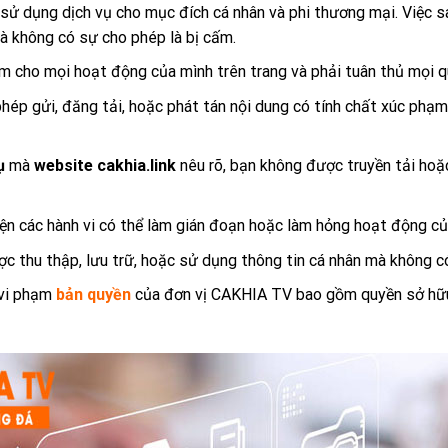
ử dụng dịch vụ cho mục đích cá nhân và phi thương mại. Việc s
à không có sự cho phép là bị cấm.
ệm cho mọi hoạt động của mình trên trang và phải tuân thủ mọi qu
ép gửi, đăng tải, hoặc phát tán nội dung có tính chất xúc phạ
ụ
mà
website cakhia.link
nêu rõ, bạn không được truyền tải hoặ
ện các hành vi có thể làm gián đoạn hoặc làm hỏng hoạt động của
c thu thập, lưu trữ, hoặc sử dụng thông tin cá nhân mà không c
 vi phạm
bản quyền
của đơn vị CAKHIA TV bao gồm quyền sở hữu 