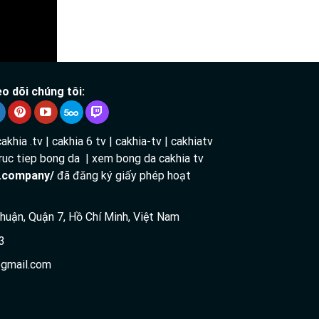
o dõi chúng tôi:
cakhia .tv | cakhia 6 tv | cakhia-tv | cakhiatv
 truc tiep bong da | xem bong da cakhia tv
v.company/
đã đăng ký giấy phép hoạt
 Thuận, Quận 7, Hồ Chí Minh, Việt Nam
3
gmail.com