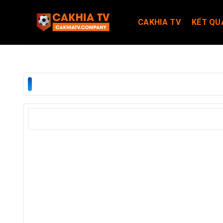
Skip
to
CAKHIA TV
KẾT QU
content
Link trực tiếp trận
Aizawl Fc
VS
Real Kashmir
ng
Aizawl F