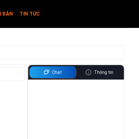
I BÀN
TIN TỨC
Chat
Thông tin