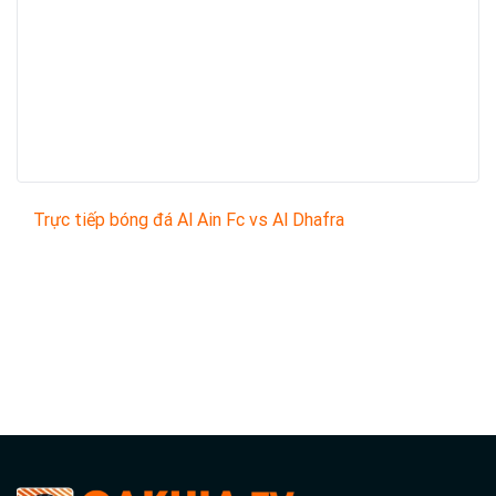
Trực tiếp bóng đá Al Ain Fc vs Al Dhafra
Trận đấu giữa
Al Ain Fc
và
Al Dhafra
thuộc khuôn khổ
United Arab Emirates Adnoc Pro-League
sẽ diễn ra
vào lúc
22:25
.
Bình luận viên:
Giàng A Ka
Tỷ số hiện tại:
5 - 0