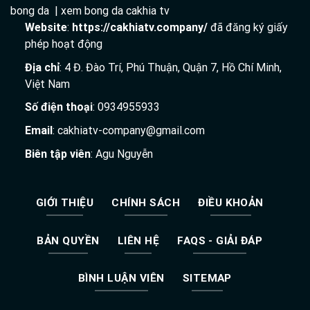
bong da | xem bong da cakhia tv
Website
:
https://cakhiatv.company/
đã đăng ký giấy
phép hoạt động
Địa chỉ
: 4 Đ. Đào Trí, Phú Thuận, Quận 7, Hồ Chí Minh,
Việt Nam
Số điện thoại
: 0934955933
Email
:
cakhiatv-company@gmail.com
Biên tập viên
: Agu Nguyễn
GIỚI THIỆU
CHÍNH SÁCH
ĐIỀU KHOẢN
BẢN QUYỀN
LIÊN HỆ
FAQS - GIẢI ĐÁP
BÌNH LUẬN VIÊN
SITEMAP