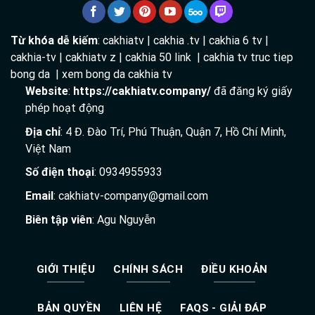
Từ khóa dễ kiếm
: cakhiatv | cakhia .tv | cakhia 6 tv |
cakhia-tv | cakhiatv z | cakhia 50 link | cakhia tv truc tiep
bong da | xem bong da cakhia tv
Website
:
https://cakhiatv.company/
đã đăng ký giấy
phép hoạt động
Địa chỉ
: 4 Đ. Đào Trí, Phú Thuận, Quận 7, Hồ Chí Minh,
Việt Nam
Số điện thoại
: 0934955933
Email
:
cakhiatv-company@gmail.com
Biên tập viên
: Agu Nguyễn
GIỚI THIỆU
CHÍNH SÁCH
ĐIỀU KHOẢN
BẢN QUYỀN
LIÊN HỆ
FAQS - GIẢI ĐÁP