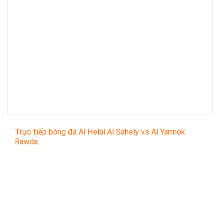
Trực tiếp bóng đá Al Helal Al Sahely vs Al Yarmok
Rawda
Trận đấu giữa
Al Helal Al Sahely
và
Al Yarmok Rawda
thuộc khuôn khổ
Yemen League Division 1
sẽ diễn ra
vào lúc
19:30
.
Bình luận viên:
Giàng A Gấu
Tỷ số hiện tại:
0 - 0