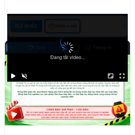
BLV KHÁC
GIÀNG A MÂY
Chat
Thông tin
Đang tải video...