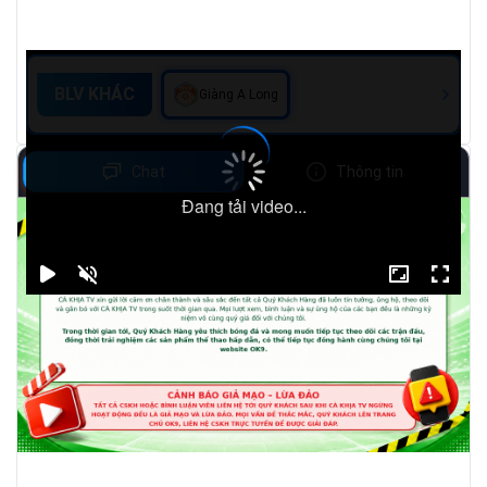
BLV KHÁC
Giàng A Long
Chat
Thông tin
Đang tải video...