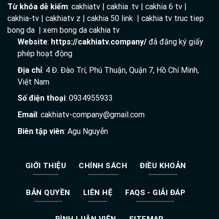
Từ khóa dễ kiếm
: cakhiatv | cakhia .tv | cakhia 6 tv |
cakhia-tv | cakhiatv z | cakhia 50 link | cakhia tv truc tiep
bong da | xem bong da cakhia tv
Website
:
https://cakhiatv.company/
đã đăng ký giấy
phép hoạt động
Địa chỉ
: 4 Đ. Đào Trí, Phú Thuận, Quận 7, Hồ Chí Minh,
Việt Nam
Số điện thoại
: 0934955933
Email
:
cakhiatv-company@gmail.com
Biên tập viên
: Agu Nguyễn
GIỚI THIỆU
CHÍNH SÁCH
ĐIỀU KHOẢN
BẢN QUYỀN
LIÊN HỆ
FAQS - GIẢI ĐÁP