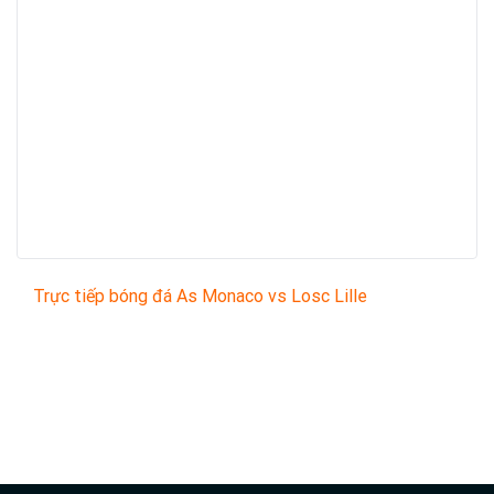
Trực tiếp bóng đá As Monaco vs Losc Lille
Trận đấu giữa
As Monaco
và
Losc Lille
thuộc khuôn
khổ
French Ligue 1
sẽ diễn ra vào lúc
02:00
.
Bình luận viên:
VĂN GÔN
Tỷ số hiện tại:
0 - 0