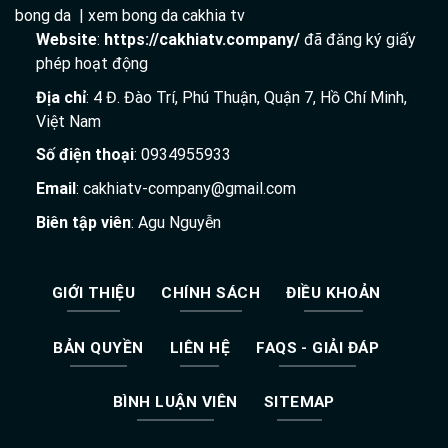
bong da | xem bong da cakhia tv
Website
:
https://cakhiatv.company/
đã đăng ký giấy
phép hoạt động
Địa chỉ
: 4 Đ. Đào Trí, Phú Thuận, Quận 7, Hồ Chí Minh,
Việt Nam
Số điện thoại
: 0934955933
Email
:
cakhiatv-company@gmail.com
Biên tập viên
: Agu Nguyễn
GIỚI THIỆU
CHÍNH SÁCH
ĐIỀU KHOẢN
BẢN QUYỀN
LIÊN HỆ
FAQS - GIẢI ĐÁP
BÌNH LUẬN VIÊN
SITEMAP