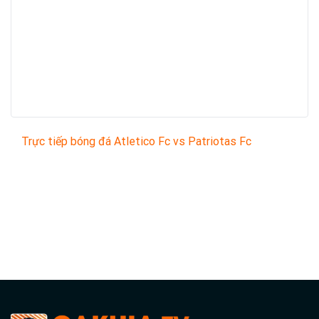
Trực tiếp bóng đá Atletico Fc vs Patriotas Fc
Trận đấu giữa
Atletico Fc
và
Patriotas Fc
thuộc
khuôn khổ
Colombian Copa BetPlay DIMAYOR
sẽ diễn
ra vào lúc
03:00
.
Bình luận viên:
GIÀNG A BẨY
Tỷ số hiện tại:
0 - 0