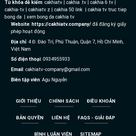
Từ khóa dễ kiếm
: cakhiatv | cakhia .tv | cakhia 6 tv |
cakhia-tv | cakhiatv z | cakhia 50 link | cakhia tv truc tiep
bong da | xem bong da cakhia tv
Website
:
https://cakhiatv.company/
đã đăng ký giấy
phép hoạt động
Địa chỉ
: 4 Đ. Đào Trí, Phú Thuận, Quận 7, Hồ Chí Minh,
Việt Nam
Số điện thoại
: 0934955933
Email
:
cakhiatv-company@gmail.com
Biên tập viên
: Agu Nguyễn
GIỚI THIỆU
CHÍNH SÁCH
ĐIỀU KHOẢN
BẢN QUYỀN
LIÊN HỆ
FAQS - GIẢI ĐÁP
BÌNH LUẬN VIÊN
SITEMAP