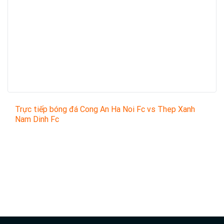
Trực tiếp bóng đá Cong An Ha Noi Fc vs Thep Xanh
Nam Dinh Fc
Trận đấu giữa
Cong An Ha Noi Fc
và
Thep Xanh Nam
Dinh Fc
thuộc khuôn khổ
Vietnam National Champion
League
sẽ diễn ra vào lúc
19:15
.
Bình luận viên:
GIÀNG A TÁO
Tỷ số hiện tại:
3 - 2