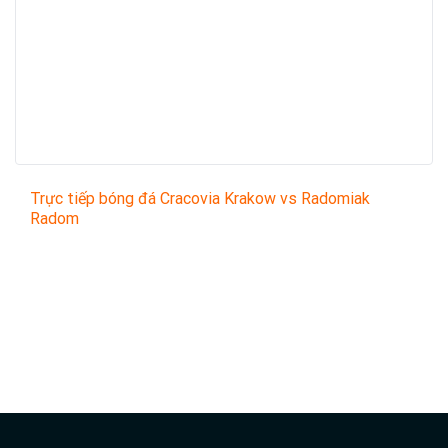
Trực tiếp bóng đá Cracovia Krakow vs Radomiak
Radom
Trận đấu giữa
Cracovia Krakow
và
Radomiak Radom
thuộc khuôn khổ
PKO Bank Polski EKSTRAKLASA
sẽ
diễn ra vào lúc
00:00
.
Bình luận viên:
HOÀNG CÁI
Tỷ số hiện tại:
0 - 0