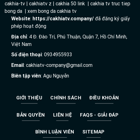
cakhia-tv | cakhiatv z | cakhia 50 link | cakhia tv truc tiep
bong da | xem bong da cakhia tv
Website
:
https://cakhiatv.company/
đã đăng ký giấy
phép hoạt động
Địa chỉ
: 4 Đ. Đào Trí, Phú Thuận, Quận 7, Hồ Chí Minh,
Việt Nam
Số điện thoại
: 0934955933
Email
:
cakhiatv-company@gmail.com
Biên tập viên
: Agu Nguyễn
GIỚI THIỆU
CHÍNH SÁCH
ĐIỀU KHOẢN
BẢN QUYỀN
LIÊN HỆ
FAQS - GIẢI ĐÁP
BÌNH LUẬN VIÊN
SITEMAP