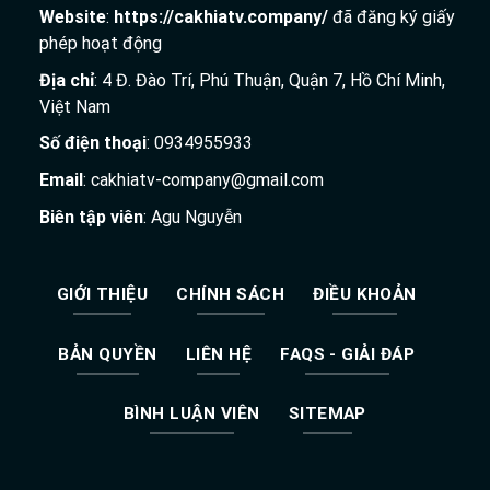
Website
:
https://cakhiatv.company/
đã đăng ký giấy
phép hoạt động
Địa chỉ
: 4 Đ. Đào Trí, Phú Thuận, Quận 7, Hồ Chí Minh,
Việt Nam
Số điện thoại
: 0934955933
Email
:
cakhiatv-company@gmail.com
Biên tập viên
: Agu Nguyễn
GIỚI THIỆU
CHÍNH SÁCH
ĐIỀU KHOẢN
BẢN QUYỀN
LIÊN HỆ
FAQS - GIẢI ĐÁP
BÌNH LUẬN VIÊN
SITEMAP