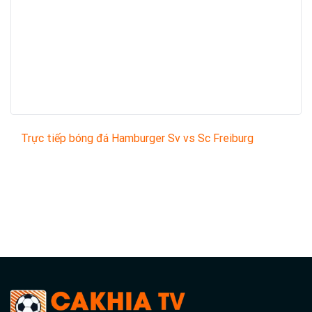
Trực tiếp bóng đá Hamburger Sv vs Sc Freiburg
Trận đấu giữa
Hamburger Sv
và
Sc Freiburg
thuộc
khuôn khổ
Bundesliga
sẽ diễn ra vào lúc
20:30
.
Bình luận viên:
VĂN GÔN
Tỷ số hiện tại:
3 - 2