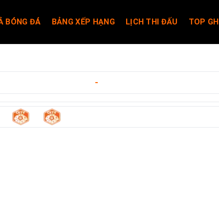
Ả BÓNG ĐÁ
BẢNG XẾP HẠNG
LỊCH THI ĐẤU
TOP GH
Reserve
ngày 11/05/2026
-
18:00
0
0
rve
-
Viborg Reserve