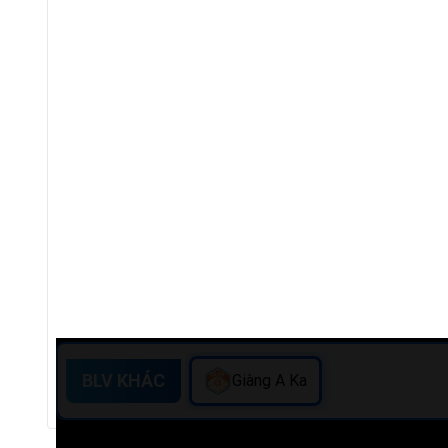
BLV KHÁC
Giàng A Ka