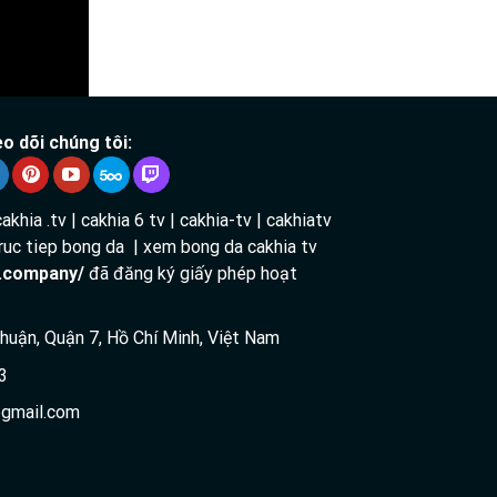
o dõi chúng tôi:
cakhia .tv | cakhia 6 tv | cakhia-tv | cakhiatv
 truc tiep bong da | xem bong da cakhia tv
v.company/
đã đăng ký giấy phép hoạt
 Thuận, Quận 7, Hồ Chí Minh, Việt Nam
3
gmail.com