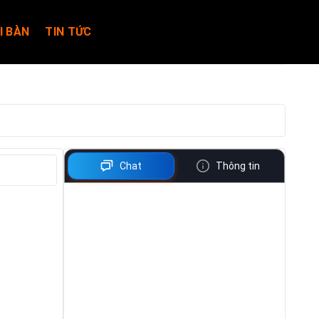
I BÀN
TIN TỨC
Chat
Thông tin