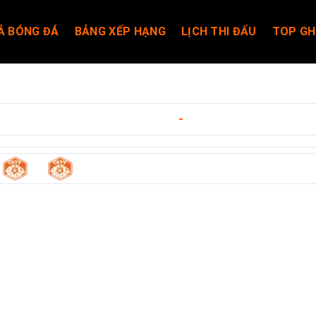
Ả BÓNG ĐÁ
BẢNG XẾP HẠNG
LỊCH THI ĐẤU
TOP GH
merica Women
ngày 06/02/2026
-
08:00
0
0
n
-
Club America Women