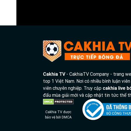
Tỷ số hiện tại:
0 - 0
Cakhia TV
- CakhiaTV Company - trang web
top 1 Việt Nam. Nơi có nhiều bình luận viên
viên chuyên nghiệp. Truy cập
cakhia live 
đấu mùa giải mới và cập nhật tin tức thể
Cakhia TV được
bảo vệ bởi DMCA