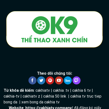
Theo dõi chúng tôi:
Từ khóa dễ kiếm
: cakhiatv | cakhia .tv | cakhia 6 tv |
cakhia-tv | cakhiatv z | cakhia 50 link | cakhia tv truc tiep
bong da | xem bong da cakhia tv
Website
:
https://cakhiatv.company/
đã đăng ký giấy