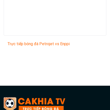
Trực tiếp bóng đá Petrojet vs Enppi
Trận đấu giữa
Petrojet
và
Enppi
thuộc khuôn khổ
Egyptian Premier League
sẽ diễn ra vào lúc
01:00
.
Bình luận viên:
Giàng A Húp
Tỷ số hiện tại:
1 - 1