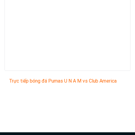
Trực tiếp bóng đá Pumas U N A M vs Club America
Trận đấu giữa
Pumas U N A M
và
Club America
thuộc
khuôn khổ
Mexico Liga MX
sẽ diễn ra vào lúc
08:15
.
Bình luận viên:
DERICE
Tỷ số hiện tại:
0 - 0