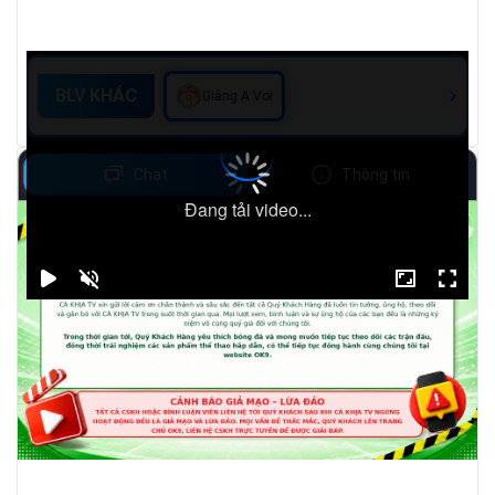
BLV KHÁC
Giàng A Voi
Chat
Thông tin
Đang tải video...