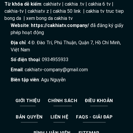
Từ khóa dễ kiếm
: cakhiatv | cakhia .tv | cakhia 6 tv |
cakhia-tv | cakhiatv z | cakhia 50 link | cakhia tv truc tiep
bong da | xem bong da cakhia tv
Website
:
https://cakhiatv.company/
đã đăng ký giấy
phép hoạt động
Địa chỉ
: 4 Đ. Đào Trí, Phú Thuận, Quận 7, Hồ Chí Minh,
Việt Nam
Số điện thoại
: 0934955933
Email
:
cakhiatv-company@gmail.com
Biên tập viên
: Agu Nguyễn
GIỚI THIỆU
CHÍNH SÁCH
ĐIỀU KHOẢN
BẢN QUYỀN
LIÊN HỆ
FAQS - GIẢI ĐÁP