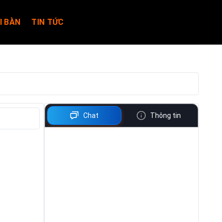
I BÀN
TIN TỨC
Chat
Thông tin