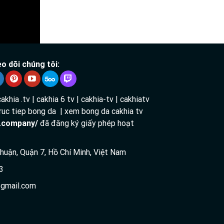
o dõi chúng tôi:
cakhia .tv | cakhia 6 tv | cakhia-tv | cakhiatv
 truc tiep bong da | xem bong da cakhia tv
v.company/
đã đăng ký giấy phép hoạt
 Thuận, Quận 7, Hồ Chí Minh, Việt Nam
3
gmail.com