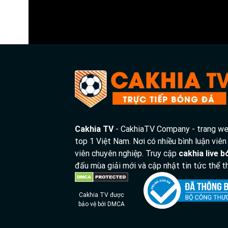
Tỷ số hiện tại:
1 - 1
Cakhia TV
- CakhiaTV Company - trang web
top 1 Việt Nam. Nơi có nhiều bình luận viên
viên chuyên nghiệp. Truy cập
cakhia live 
đấu mùa giải mới và cập nhật tin tức thể
Cakhia TV được
bảo vệ bởi DMCA