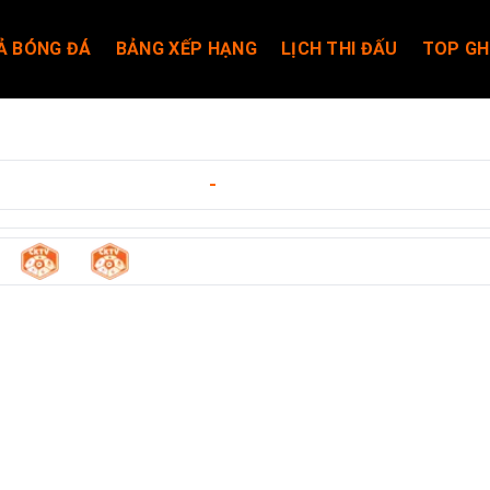
Ả BÓNG ĐÁ
BẢNG XẾP HẠNG
LỊCH THI ĐẤU
TOP GH
ukuoka
ngày 10/05/2026
-
12:00
1
1
lse
-
Avispa Fukuoka