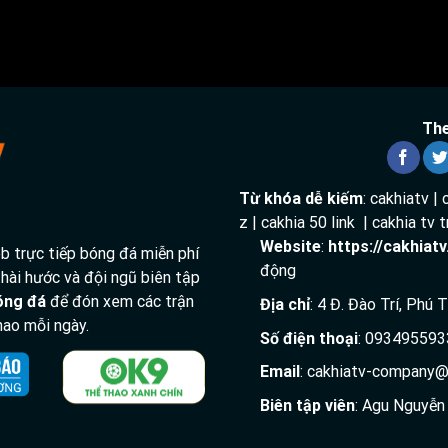
The
Đang tải video...
Từ khóa dễ kiếm
: cakhiatv | 
z | cakhia 50 link | cakhia tv
Website
:
https://cakhiat
 trực tiếp bóng đá miễn phí
động
 hài hước và đội ngũ biên tập
bóng đá
để đón xem các trận
Địa chỉ
: 4 Đ. Đào Trí, Phú
 thao mỗi ngày.
Số điện thoại
: 093495593
Email
:
cakhiatv-company@
Biên tập viên
: Agu Nguyễn