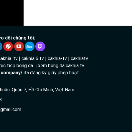
o dõi chúng tôi:
cakhia .tv | cakhia 6 tv | cakhia-tv | cakhiatv
 truc tiep bong da | xem bong da cakhia tv
v.company/
đã đăng ký giấy phép hoạt
 Thuận, Quận 7, Hồ Chí Minh, Việt Nam
3
gmail.com