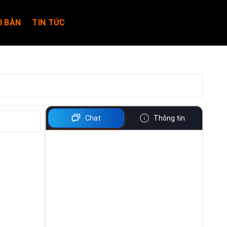
I BÀN
TIN TỨC
Chat
Thông tin