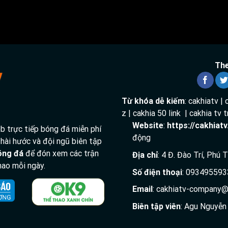
The
Đang tải video...
Từ khóa dễ kiếm
: cakhiatv | 
z | cakhia 50 link | cakhia tv
Website
:
https://cakhiat
 trực tiếp bóng đá miễn phí
động
 hài hước và đội ngũ biên tập
bóng đá
để đón xem các trận
Địa chỉ
: 4 Đ. Đào Trí, Phú
 thao mỗi ngày.
Số điện thoại
: 093495593
Email
:
cakhiatv-company@
Biên tập viên
: Agu Nguyễn