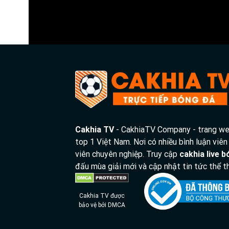
Tỷ số hiện tại:
1 - 0
Cakhia TV
- CakhiaTV Company - trang web
top 1 Việt Nam. Nơi có nhiều bình luận viên
viên chuyên nghiệp. Truy cập
cakhia live 
đấu mùa giải mới và cập nhật tin tức thể
Cakhia TV được
bảo vệ bởi DMCA