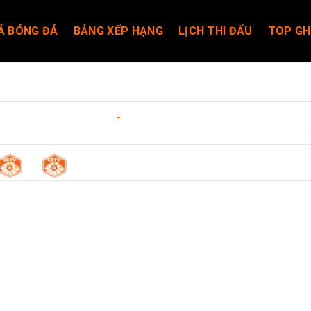
Ả BÓNG ĐÁ
BẢNG XẾP HẠNG
LỊCH THI ĐẤU
TOP GH
1995
ngày 10/05/2026
-
12:00
1
0
-
Bucheon Fc 1995