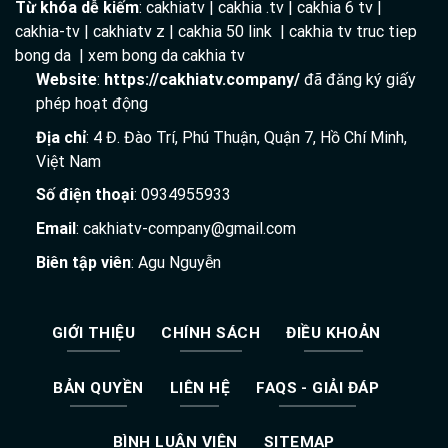
Từ khóa dễ kiếm
: cakhiatv | cakhia .tv | cakhia 6 tv |
cakhia-tv | cakhiatv z | cakhia 50 link | cakhia tv truc tiep
bong da | xem bong da cakhia tv
Website
:
https://cakhiatv.company/
đã đăng ký giấy
phép hoạt động
Địa chỉ
: 4 Đ. Đào Trí, Phú Thuận, Quận 7, Hồ Chí Minh,
Việt Nam
Số điện thoại
: 0934955933
Email
:
cakhiatv-company@gmail.com
Biên tập viên
: Agu Nguyễn
GIỚI THIỆU
CHÍNH SÁCH
ĐIỀU KHOẢN
BẢN QUYỀN
LIÊN HỆ
FAQS - GIẢI ĐÁP
BÌNH LUẬN VIÊN
SITEMAP