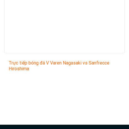
Trực tiếp bóng đá V Varen Nagasaki vs Sanfrecce
Hiroshima
Trận đấu giữa
V Varen Nagasaki
và
Sanfrecce
Hiroshima
thuộc khuôn khổ
Japanese J1 League
sẽ
diễn ra vào lúc
17:00
.
Bình luận viên:
Thích Đủ Thứ
Tỷ số hiện tại:
1 - 3