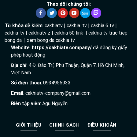
Theo dõi chúng tôi:
Từ khóa dễ kiếm
: cakhiatv | cakhia .tv | cakhia 6 tv |
cakhia-tv | cakhiatv z | cakhia 50 link | cakhia tv truc tiep
bong da | xem bong da cakhia tv
Website
:
https://cakhiatv.company/
đã đăng ký giấy
phép hoạt động
Địa chỉ
: 4 Đ. Đào Trí, Phú Thuận, Quận 7, Hồ Chí Minh,
Việt Nam
Số điện thoại
: 0934955933
Email
:
cakhiatv-company@gmail.com
Biên tập viên
: Agu Nguyễn
GIỚI THIỆU
CHÍNH SÁCH
ĐIỀU KHOẢN