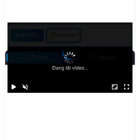
BLV KHÁC
Giàng A Voi
Chat
Thông tin
Đang tải video...