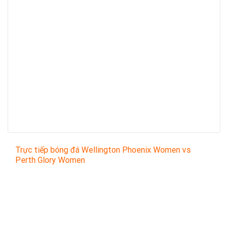
Trực tiếp bóng đá Wellington Phoenix Women vs
Perth Glory Women
Trận đấu giữa
Wellington Phoenix Women
và
Perth
Glory Women
thuộc khuôn khổ
Australia W-League
sẽ diễn ra vào lúc
10:00
.
Bình luận viên:
Giàng A Ka
Tỷ số hiện tại:
1 - 0