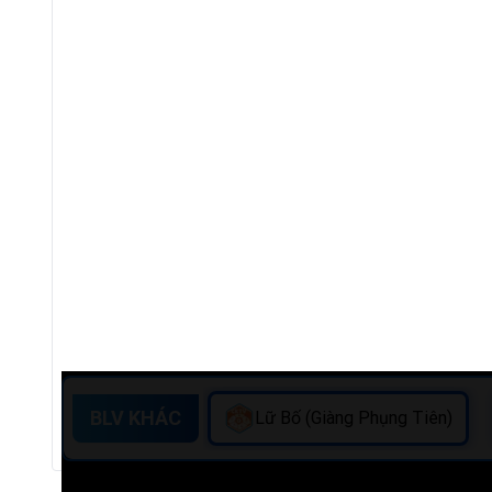
BLV KHÁC
Lữ Bố (Giàng Phụng Tiên)