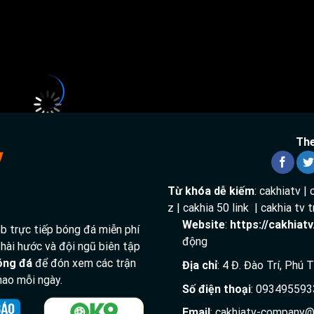
uôn khổ
English Premier League
sẽ diễn ra vào lúc
22:30
.
Đang tải video...
The
Từ khóa dễ kiếm
: cakhiatv | 
z | cakhia 50 link | cakhia tv
Website
:
https://cakhiat
 trực tiếp bóng đá miễn phí
động
 hài hước và đội ngũ biên tập
bóng đá
để đón xem các trận
Địa chỉ
: 4 Đ. Đào Trí, Phú
 thao mỗi ngày.
Số điện thoại
: 093495593
Email
:
cakhiatv-company@