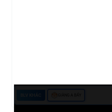
BLV KHÁC
GIÀNG A BẨY