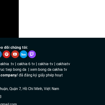
úc
14:00
.
o dõi chúng tôi:
cakhia .tv | cakhia 6 tv | cakhia-tv | cakhiatv
 truc tiep bong da | xem bong da cakhia tv
v.company/
đã đăng ký giấy phép hoạt
 Thuận, Quận 7, Hồ Chí Minh, Việt Nam
3
gmail.com