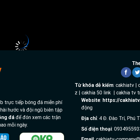
hen
en
thuộc khuôn khổ
Chinese Football League 1
sẽ diễn ra vào l
Đang tải video...
The
Từ khóa dễ kiếm
: cakhiatv | 
z | cakhia 50 link | cakhia tv
Website
:
https://cakhiat
 trực tiếp bóng đá miễn phí
động
 hài hước và đội ngũ biên tập
bóng đá
để đón xem các trận
Địa chỉ
: 4 Đ. Đào Trí, Phú
 thao mỗi ngày.
Số điện thoại
: 093495593
Email
:
cakhiatv-company@