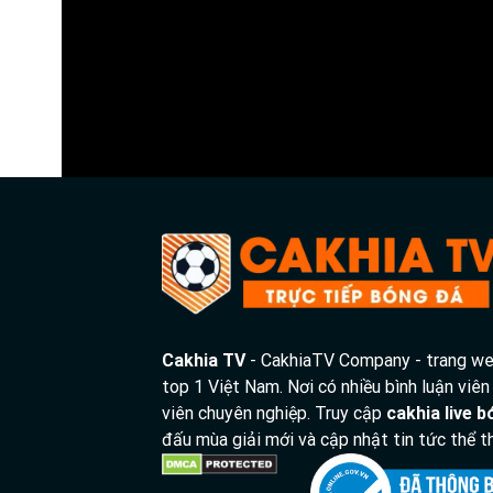
Trực tiếp bóng đá Yanbian Longding vs Guangxi Hengc
Trận đấu giữa
Yanbian Longding
và
Guangxi Hengch
Bình luận viên:
Giàng A Sún
Tỷ số hiện tại:
1 - 1
Cakhia TV
- CakhiaTV Company - trang web
top 1 Việt Nam. Nơi có nhiều bình luận viên
viên chuyên nghiệp. Truy cập
cakhia live 
đấu mùa giải mới và cập nhật tin tức thể