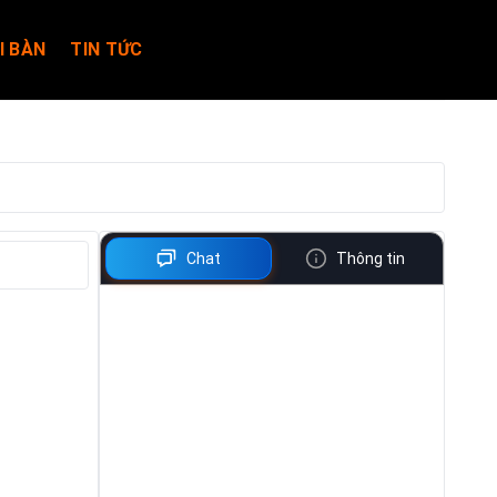
I BÀN
TIN TỨC
Chat
Thông tin