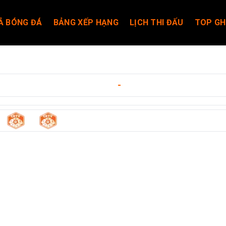
Ả BÓNG ĐÁ
BẢNG XẾP HẠNG
LỊCH THI ĐẤU
TOP GH
i Hengchen
ngày 10/05/2026
-
14:00
1
1
ng
-
Guangxi Hengchen